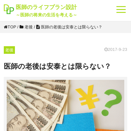
海外
投資
転職
貯金
老後
節税
保険
将来
医師のライフプラン設計
～医師の将来の生活を考える～
TOP
/
老後
/
医師の老後は安泰とは限らない？
2017-9-23
老後
医師の老後は安泰とは限らない？