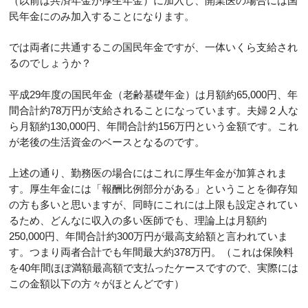
（以前は共済年金か厚生年金）に加入し、開業医の場合には国
民年金にのみ加入することになります。
では両者に共通するこの国民年金ですが、一体いくら支給され
るのでしょうか？
平成29年度の国民年金（老齢基礎年金）は月額約65,000円、年
間合計約78万円が支給されることになっています。夫婦２人な
ら月額約130,000円、年間合計約156万円という金額です。これ
が老後の生活資金のベースとなるのです。
上述の通り、勤務医の場合にはこれに厚生年金が加算されま
す。厚生年金には「報酬比例部分がある」ということを御存知
の方も多いと思いますが、同時にこれには上限も設定されてい
るため、どんなに収入の多い医師でも、理論上は月額約
250,000円、年間合計約300万円が最高支給額と言われていま
す。つまり両者合計でも年間最大約378万円。（これは保険料
を40年間ほぼ満額最高額で支払ったケースですので、実際には
この金額以下の方々がほとんどです）