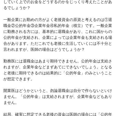
していく上でのお金をどうするのかをじっくり考えたことがあ
るでしょうか？
一般企業にお勤めの方がよく老後資金の原資と考えるのは①退
職金②公的年金③企業年金④私的年金（積立）です。一般企業
に勤務される方には、基本的に退職金があり、これに国からの
公的年金が支給され、企業によっては企業年金も支給される場
合があります。ただこれでも老後に生活していくには不十分と
言われますが、医師の場合はどうでしょうか？
勤務医には退職金はあまり期待できません。公的年金は支給さ
れますが、企業年金などまずあてにできないでしょう。となる
と老後に期待できるのは結果的に「公的年金」のみということ
が想定できます。
開業医はどうかというと、勿論退職金は自分で作らないといけ
ません。「公的年金」は支給されますが、企業年金などもあり
ません。
結局、確実に想定できる老後の資金は医師の場合には「公的年