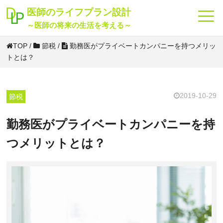
海外
投資
転職
貯金
老後
節税
保険
将来
医師のライフプラン設計
～医師の将来の生活を考える～
TOP
/
節税
/
勤務医がプライベートカンパニーを持つメリッ
トとは？
2019-10-29
節税
勤務医がプライベートカンパニーを持
つメリットとは？