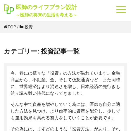
海外
投資
転職
貯金
老後
節税
保険
将来
医師のライフプラン設計
～医師の将来の生活を考える～
TOP
/
投資
カテゴリー:
投資
記事一覧
今、巷には様々な「投資」の方法が溢れています。金融
商品から、不動産、金、そして仮想通貨など…また同時
に、世界経済はより混迷さを増し、日本経済の先行きも
益々読み難い時代になってきました。
そんな中で資産を増やしていく為には、医師も自分に適
した方法を見つけ、より効率的に資産を配分し、少しで
も運用効果を高める努力をしていくことが必要です。
その為には、まずどのような「投資方法」があり、それ