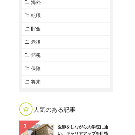
海外
転職
貯金
老後
節税
保険
将来
人気のある記事
医師をしながら大学院に通
い、キャリアアップを目指