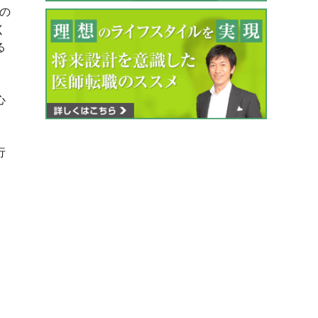
の
く
る
心
行
、
」