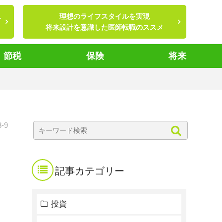
…
理想のライフスタイルを実現
将来設計を意識した医師転職のススメ
節税
保険
将来
3-9
記事カテゴリー
投資