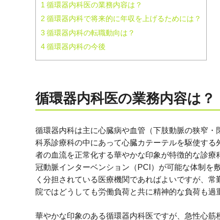
1
循環器内科医の業務内容は？
2
循環器内科で将来的に年収を上げるためには？
3
循環器内科の転職動向は？
4
循環器内科の今後
循環器内科医の業務内容は？
循環器内科は主に心臓病や血管（下肢動脈の狭窄・閉
科系診療科の中にあって心臓カテーテルを駆使する
者の血流を正常化する華やかな印象が特徴的な診療科
冠動脈インターベンション（PCI）が可能な体制を
く分担されている医療機関であればよいですが、常
院ではどうしても労働負荷と共に精神的な負荷も過
華やかな印象のある循環器内科医ですが、急性心筋