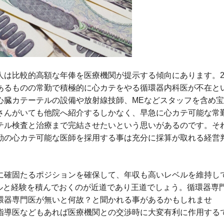
人は比較的高額な年俸を医療機関が提示する傾向にあります。
あるものの常勤で積極的に心カテをやる循環器内科医が不在と
心臓カテーテルの設備や放射線技師、MEなどスタッフを含め
さんがいても他院へ紹介するしかなく、早急に心カテ可能な常
テル検査と治療まで完結させたいという思いがあるのです。そ
勤の心カテ可能な医師を採用する事は充分に採算が取れる経営
に確固たるポジションを確保して、年収も高いレベルを維持し
キルと経験を積んでおくのが近道であり王道でしょう。循環器専
環器専門医が無いと何故？と聞かれる事があるかもしれませ
指導医などもあれば医療機関との交渉時に大変有利に作用する