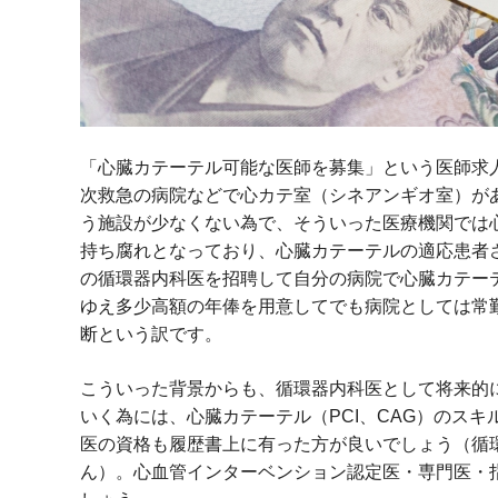
「心臓カテーテル可能な医師を募集」という医師求
次救急の病院などで心カテ室（シネアンギオ室）が
う施設が少なくない為で、そういった医療機関では
持ち腐れとなっており、心臓カテーテルの適応患者
の循環器内科医を招聘して自分の病院で心臓カテー
ゆえ多少高額の年俸を用意してでも病院としては常
断という訳です。
こういった背景からも、循環器内科医として将来的
いく為には、心臓カテーテル（PCI、CAG）のス
医の資格も履歴書上に有った方が良いでしょう（循
ん）。心血管インターベンション認定医・専門医・