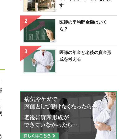
す
医師の平均貯金額はいく
ら？
医師の年金と老後の資金形
成を考える
内
患
、
な
病
め