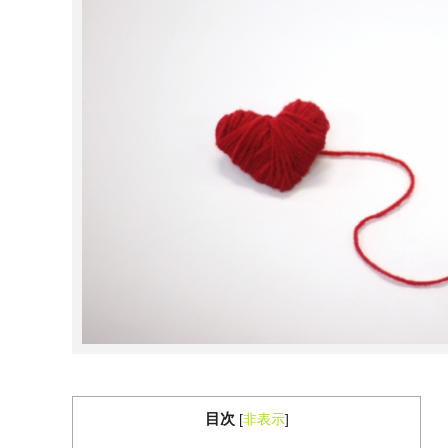
目次
[
非表示
]