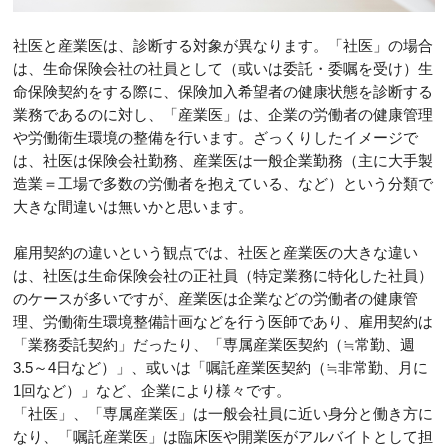
社医と産業医は、診断する対象が異なります。「社医」の場合
は、生命保険会社の社員として（或いは委託・委嘱を受け）生
命保険契約をする際に、保険加入希望者の健康状態を診断する
業務であるのに対し、「産業医」は、企業の労働者の健康管理
や労働衛生環境の整備を行います。ざっくりしたイメージで
は、社医は保険会社勤務、産業医は一般企業勤務（主に大手製
造業＝工場で多数の労働者を抱えている、など）という分類で
大きな間違いは無いかと思います。
雇用契約の違いという観点では、社医と産業医の大きな違い
は、社医は生命保険会社の正社員（特定業務に特化した社員）
のケースが多いですが、産業医は企業などの労働者の健康管
理、労働衛生環境整備計画などを行う医師であり、雇用契約は
「業務委託契約」だったり、「専属産業医契約（≒常勤、週
3.5～4日など）」、或いは「嘱託産業医契約（≒非常勤、月に
1回など）」など、企業により様々です。
「社医」、「専属産業医」は一般会社員に近い身分と働き方に
なり、「嘱託産業医」は臨床医や開業医がアルバイトとして担