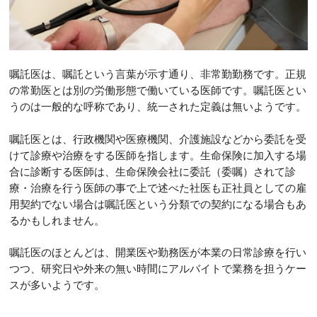
嘱託医は、嘱託という言葉が示す通り、非常勤勤務です。正規
の常勤医とは別の労働形態で働いている医師です。嘱託医とい
うのは一般的な呼称であり、統一された定義は無いようです。
嘱託医とは、行政機関や医療機関、介護施設などから委託を受
けて診療や治療をする医師を指します。生命保険に加入する場
合に診断する医師は、生命保険会社に委託（委嘱）されて診
療・治療を行う医師の事で上で述べた社医も正社員としての雇
用契約でない場合は嘱託医という分類での契約になる場合もあ
るかもしれません。
嘱託医のほとんどは、開業医や勤務医が本業の日常診療を行い
つつ、研究日や外来の無い時間にアルバイトで業務を担うケー
スが多いようです。