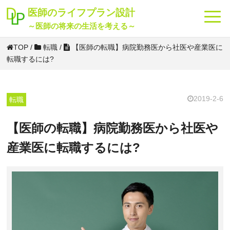
海外
投資
転職
貯金
老後
節税
保険
将来
医師のライフプラン設計
～医師の将来の生活を考える～
TOP
/
転職
/
【医師の転職】病院勤務医から社医や産業医に
転職するには?
2019-2-6
転職
【医師の転職】病院勤務医から社医や
産業医に転職するには?