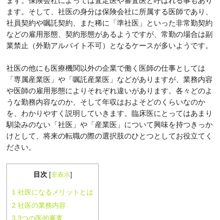
ます。保険会社によっては査定医や審査医と呼ばれる事もあり
ます。そして、社医の身分は保険会社に所属する医師であり、
社員契約や嘱託契約、また稀に「準社医」といった非常勤契約
などの雇用形態、契約形態があるようですが、常勤の場合は副
業禁止（外勤アルバイト不可）となるケースが多いようです。
社医の他にも医療機関以外の企業で働く医師の仕事としては
「専属産業医」や「嘱託産業医」などがありますが、業務内容
や医師の雇用形態によりそれぞれ違いがあります。各々どのよ
うな勤務内容なのか、そして年収はおよそどのくらいなのか
を、わかりやすく説明していきます。臨床医にとってはあまり
馴染みのない「社医」や「産業医」について興味を持つきっか
けとして、将来の転職の際の選択肢のひとつとしてお役立てく
ださい。
目次
[
非表示
]
1
社医になるメリットとは
2
社医の業務内容
3
3つの医的審査