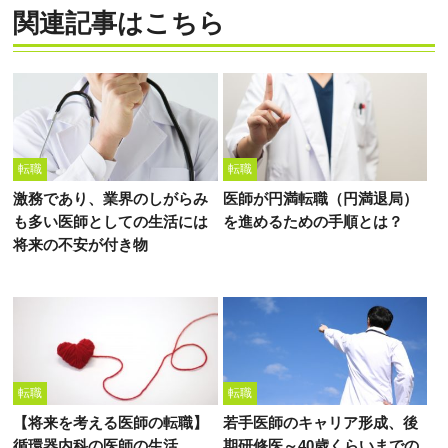
関連記事はこちら
転職
転職
激務であり、業界のしがらみ
医師が円満転職（円満退局）
も多い医師としての生活には
を進めるための手順とは？
将来の不安が付き物
転職
転職
【将来を考える医師の転職】
若手医師のキャリア形成、後
循環器内科の医師の生活
期研修医～40歳くらいまでの