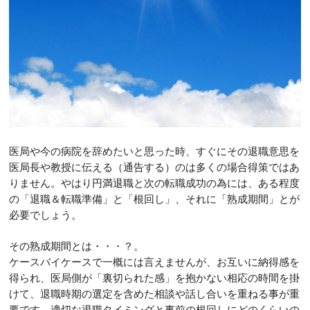
医局や今の病院を辞めたいと思った時、すぐにその退職意思を
医局長や教授に伝える（通告する）のは多くの場合得策ではあ
りません。やはり円満退職と次の転職成功の為には、ある程度
の「退職＆転職準備」と「根回し」、それに「熟成期間」とが
必要でしょう。
その熟成期間とは・・・？。
ケースバイケースで一概には言えませんが、お互いに納得感を
得られ、医局側が「裏切られた感」を抱かない相応の時間を掛
けて、退職時期の選定を含めた相談や話し合いを重ねる事が重
要です。適切な退職タイミングと事前の根回しにどのくらいの