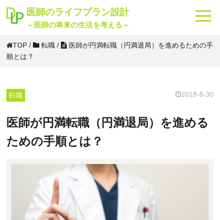
海外
投資
転職
貯金
老後
節税
保険
将来
医師のライフプラン設計
～医師の将来の生活を考える～
TOP
/
転職
/
医師が円満転職（円満退局）を進めるための手
順とは？
2018-8-30
転職
医師が円満転職（円満退局）を進める
ための手順とは？