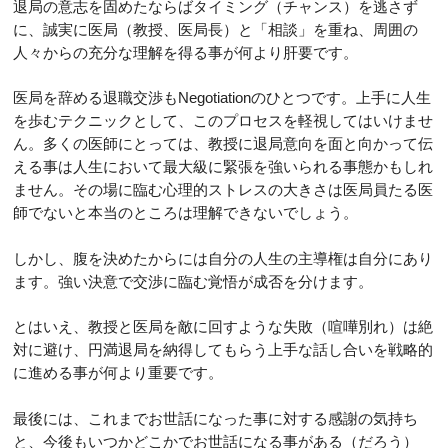
退局の意志を固めたならばタイミング（チャンス）を逃さず
に、誠実に医局（教授、医局長）と「相談」を重ね、周囲の
人々からの充分な理解を得る事が何より肝要です。
医局を辞める退職交渉もNegotiationのひとつです。上手に人生
を歩むテクニックとして、このプロセスを軽視してはいけませ
ん。多くの医師にとっては、教授に退局意向を面と向かって伝
える事は人生において最大級に緊張を強いられる事態かもしれ
ません。その場に臨む心理的ストレスの大きさは医局員たる医
師でないと本当のところは理解できないでしょう。
しかし、腹を決めたからには自分の人生の主導権は自分にあり
ます。強い決意で交渉に臨む覚悟が成否を分けます。
とはいえ、教授と医局を敵に回すような失敗（喧嘩別れ）は絶
対に避け、円満退局を納得してもらう上手な話し合いを戦略的
に進める事が何より重要です。
最後には、これまでお世話になった事に対する感謝の気持ち
と、今後もいつかどこかでお世話になる事がある（だろう）