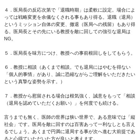
４．医局長の反応次第で「退職時期」は柔軟に設定。場合によ
っては戦略変更を余儀なくされる事もあり得る。退職（退局）
というミッション自体の変更、撤退（医局への残留）もあり得
る。医局長とその先にいる教授を敵に回しての強引な退局は
NG。
５．医局長を味方につけ、教授への事前根回しをしてもらう。
６．教授に相談（あくまで相談。でも退局にはやむを得ない
「個人的事情」があり、誠に恐縮ながらご理解をいただきたい
という真摯な姿勢を示す。）
７．教授から慰留される場合は根気強く、誠意をもって「相談
（退局を認めていただくお願い）」を何度でも続ける。
言うまでも無く、医師の世界は狭い世界で、ある意味では「縦
社会」です。医局を敵に回すのは百害あって一利なしとも言え
るでしょう。あくまで円満に退局する事が次へ進む大前提であ
ると心得ていただいた方が良いと考えます。