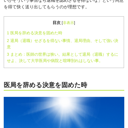
いがそういう事情なら退職を認めざるを得ないな」という同意
を得て快く送り出してもらうのが理想です。
目次
[
非表示
]
1
医局を辞める決意を固めた時
2
退局（退職）せざるを得ない事情、退局理由、そして強い決
意
3
まとめ：医師の世界は狭い。結果として退局（退職）するに
せよ、決して大学医局や病院と喧嘩別れはしない事。
医局を辞める決意を固めた時